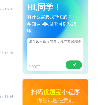
HI,同学！
25-12-26
有什么需要我帮忙的？
学知识问问题都可以找我
哦。
25-12-26
0
/200字
扫码
优题宝
小程序
25-12-24
海量试题任意刷