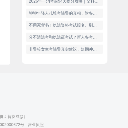
2026年一消考前94天提分攻略｜全科考点+答题技巧免费领
聊聊年轻人扎堆考辅警的真相，附备考干货
不用死背书！执法资格考试报名、刷题完整指南
分不清法考和执法证考试？新人备考干货收好
非警校女生考辅警真实建议，短期冲刺备考攻略
（请将＃替换成@）
02000672号
营业执照