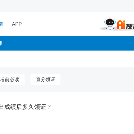
南
APP
师
考前必读
查分领证
出成绩后多久领证？