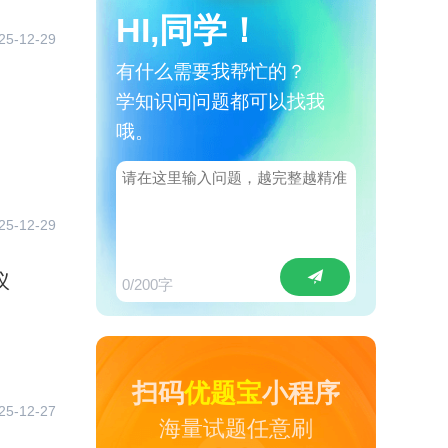
HI,同学！
25-12-29
有什么需要我帮忙的？
学知识问问题都可以找我
哦。
25-12-29
议
0
/200字
扫码
优题宝
小程序
25-12-27
海量试题任意刷