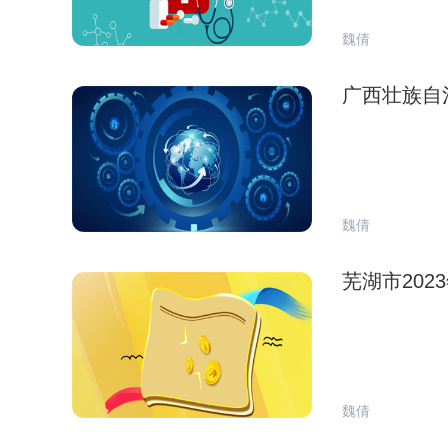
魏倩
广西壮族自
魏倩
芜湖市20
魏倩