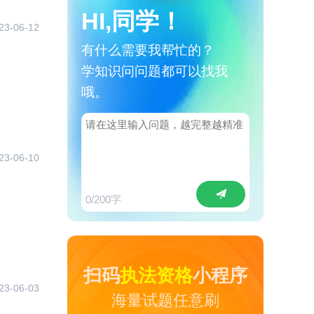
HI,同学！
23-06-12
有什么需要我帮忙的？
学知识问问题都可以找我
哦。
23-06-10
0
/200字
扫码
执法资格
小程序
23-06-03
海量试题任意刷