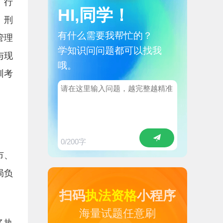
。行
HI,同学！
、刑
有什么需要我帮忙的？
管理
学知识问问题都可以找我
与现
哦。
训考
0
/200字
市、
局负
扫码
执法资格
小程序
海量试题任意刷