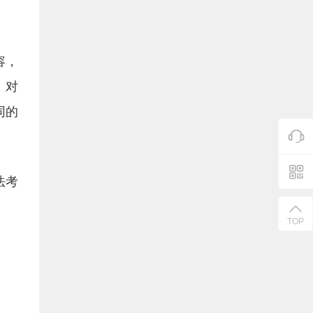
容，
，对
同的
法考
TOP