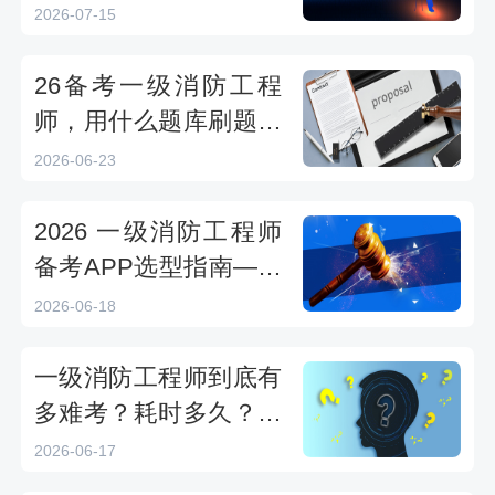
合？三科备考顺序与方
2026-07-15
法全解析
26备考一级消防工程
师，用什么题库刷题实
用？
2026-06-23
2026 一级消防工程师
备考APP选型指南——
主流备考软件核心功能
2026-06-18
横向测评
一级消防工程师到底有
多难考？耗时多久？看
完这篇2026备考规划，
2026-06-17
避开90%的坑