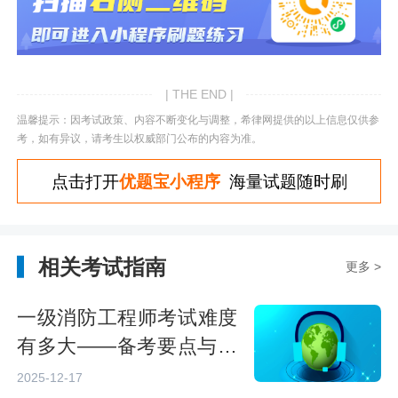
| THE END |
温馨提示：因考试政策、内容不断变化与调整，希律网提供的以上信息仅供参
考，如有异议，请考生以权威部门公布的内容为准。
点击打开
优题宝小程序
海量试题随时刷
相关考试指南
更多 >
一级消防工程师考试难度
有多大——备考要点与挑
战
2025-12-17