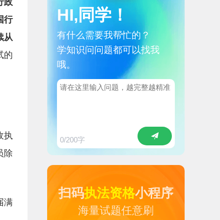
行政
HI,同学！
国行
有什么需要我帮忙的？
续从
学知识问问题都可以找我
试的
哦。
政执
0
/200字
员除
扫码
执法资格
小程序
届满
海量试题任意刷