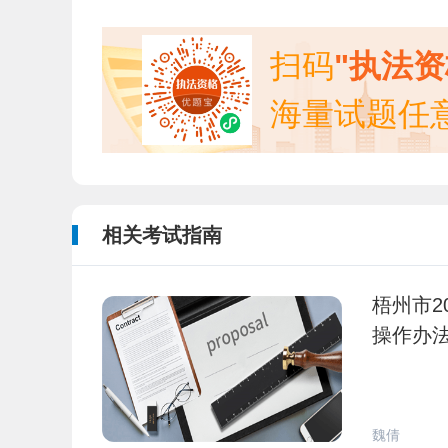
扫码
"执法
海量试题任
相关考试指南
梧州市2
操作办
魏倩