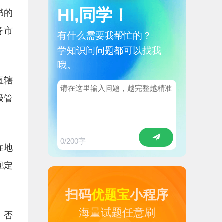
HI,同学！
书的
务市
有什么需要我帮忙的？
学知识问问题都可以找我
哦。
直辖
级管
0
/200字
在地
规定
扫码
优题宝
小程序
海量试题任意刷
；否