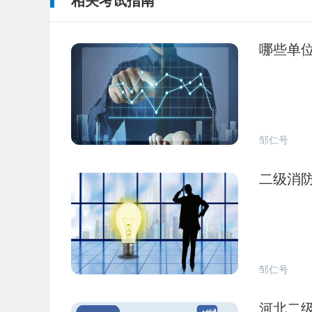
相关考试指南
哪些单
邹仁号
二级消
邹仁号
河北二