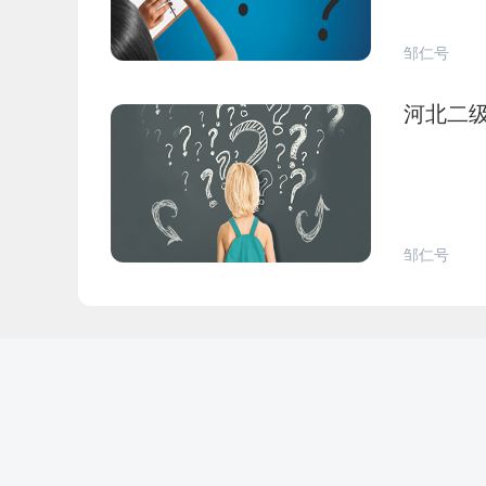
邹仁号
河北二
邹仁号