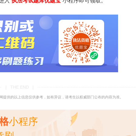
进入“
执法考试题库优题宝
”小程序即可领取。
| THE END |
网提供的以上信息仅供参考，如有异议，请考生以权威部门公布的内容为准。
资格
小程序