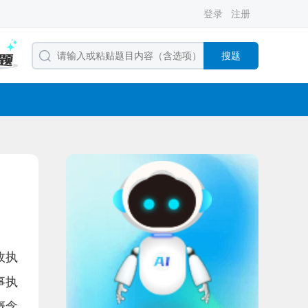
登录
注册
搜题
政执
事执
概念