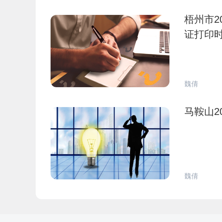
梧州市2
证打印
魏倩
马鞍山2
魏倩