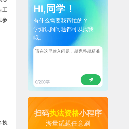
HI,同学！
有工
以参
有什么需要我帮忙的？
学知识问问题都可以找我
哦。
0
/200字
扫码
执法资格
小程序
多执
海量试题任意刷