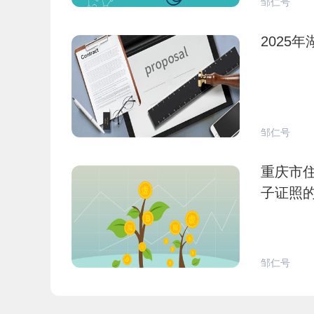
邹仁号
2025
邹仁号
重庆市
子证照
邹仁号