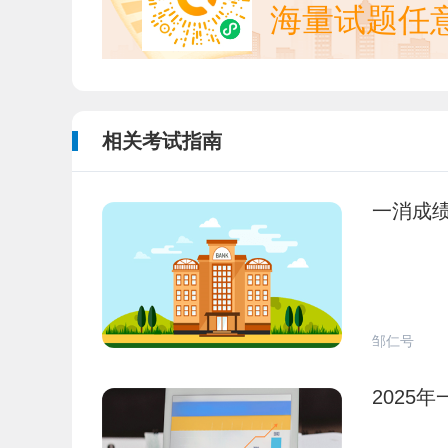
海量试题任
相关考试指南
一消成
邹仁号
2025