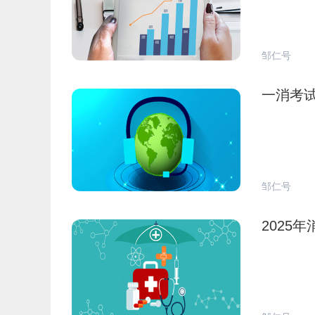
邹仁号
一消考
邹仁号
2025