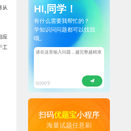
HI,同学！
将从
有什么需要我帮忙的？
学知识问问题都可以找我
相应
哦。
于工
0
/200字
扫码
优题宝
小程序
海量试题任意刷