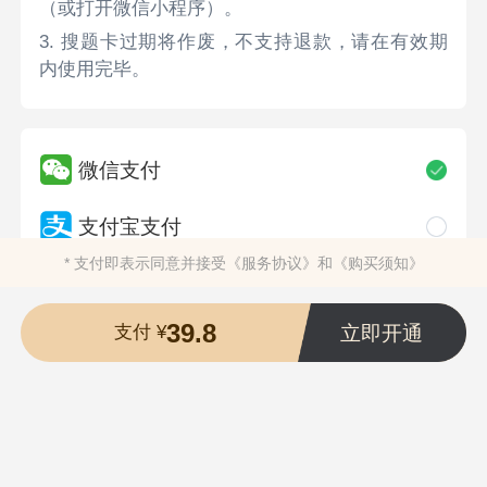
（或打开微信小程序）。
3. 搜题卡过期将作废，不支持退款，请在有效期
内使用完毕。
微信支付
支付宝支付
* 支付即表示同意并接受
《服务协议》
和
《购买须知》
39.8
立即开通
支付 ¥
湖南希律网络科技有限公司
版权所有 ©2001-2026
湘ICP备17015042号-1
湘公安备案43019002000672号
营业执照
违法和不良信息举报电话：400-118-7898
举报/反馈/投诉邮箱：deng＃ujigu.com（请将＃替换成@）