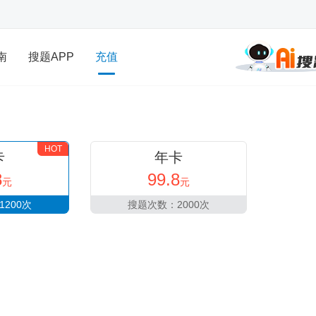
南
搜题APP
充值
HOT
卡
年卡
8
99.8
元
元
200次
搜题次数：2000次